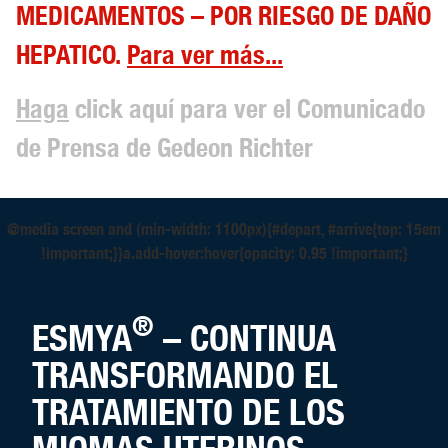
MEDICAMENTOS – POR RIESGO DE DAÑO
HEPATICO.
Para ver más...
Haga
click aquí para ver el Comunicado
de Prensa de Gedeon Richter
@media screen and (min-width: 1100px){#depart, #arrive{top: 15em
!important;}}a.add-hover:hover{opacity: 0.95 !important;}
®
ESMYA
– CONTINUA
TRANSFORMANDO EL
TRATAMIENTO DE LOS