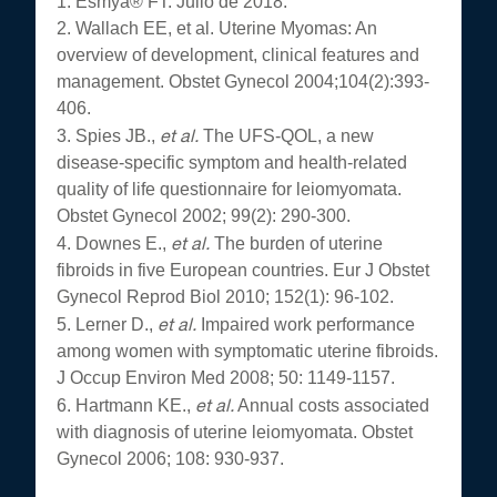
1. Esmya® FT. Julio de 2018.
2. Wallach EE, et al. Uterine Myomas: An
overview of development, clinical features and
management. Obstet Gynecol 2004;104(2):393-
406.
et al.
3. Spies JB.,
The UFS-QOL, a new
disease-specific symptom and health-related
quality of life questionnaire for leiomyomata.
Obstet Gynecol 2002; 99(2): 290-300.
et al.
4. Downes E.,
The burden of uterine
fibroids in five European countries. Eur J Obstet
Gynecol Reprod Biol 2010; 152(1): 96-102.
et al.
5. Lerner D.,
Impaired work performance
among women with symptomatic uterine fibroids.
J Occup Environ Med 2008; 50: 1149-1157.
et al.
6. Hartmann KE.,
Annual costs associated
with diagnosis of uterine leiomyomata. Obstet
Gynecol 2006; 108: 930-937.